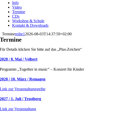
Info
Video
Termine
CDs
Workshop & Schule
Kontakt & Downloads
Termine
reihe1
2026-08-03T14:37:59+02:00
Termine
Für Details klicken Sie bitte auf das „Plus-Zeichen“
2028 / 8. Mai / Velbert
Programm „Together in music“ – Konzert für Kinder
2028 / 10. März / Remagen
Link zur Veranstaltungsreihe
2027 / 1. Juli / Trostberg
Link zur Veranstaltung