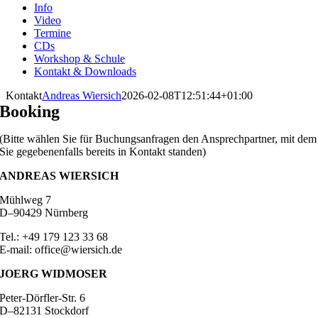
Info
Video
Termine
CDs
Workshop & Schule
Kontakt & Downloads
Kontakt
Andreas Wiersich
2026-02-08T12:51:44+01:00
Booking
(Bitte wählen Sie für Buchungsanfragen den Ansprechpartner, mit dem
Sie gegebenenfalls bereits in Kontakt standen)
ANDREAS WIERSICH
Mühlweg 7
D–90429 Nürnberg
Tel.: +49 179 123 33 68
E-mail: office@wiersich.de
JOERG WIDMOSER
Peter-Dörfler-Str. 6
D–82131 Stockdorf